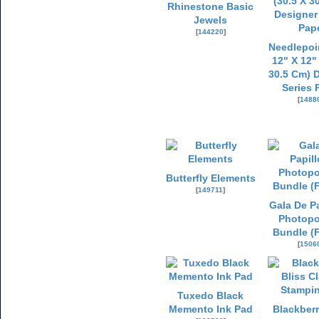
Rhinestone Basic
Jewels
[
144220
]
Needlepoi
12" X 12"
30.5 Cm) 
Series 
[
1488
Butterfly Elements
[
149711
]
Gala De P
Photopo
Bundle (
[
1506
Tuxedo Black
Memento Ink Pad
Blackberr