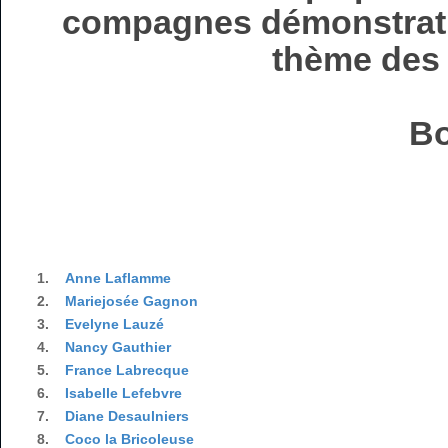
compagnes démonstratri
thème des 
Bo
1.
Anne Laflamme
2.
Mariejosée Gagnon
3.
Evelyne Lauzé
4.
Nancy Gauthier
5.
France Labrecque
6.
Isabelle Lefebvre
7.
Diane Desaulniers
8.
Coco la Bricoleuse