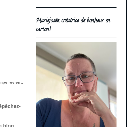
Mariejosée, créatrice de bonheur en
carton!
ampe revient.
dépêchez-
n blog.