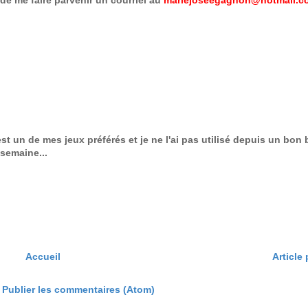
de me faire parvenir un courriel au
mariejoseegagnon@hotmail.c
st un de mes jeux préférés et je ne l'ai pas utilisé depuis un bon b
 semaine...
Accueil
Article
:
Publier les commentaires (Atom)