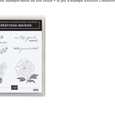
urs Stampin'Write de ton choix + le jeu d'étampe exclusif Création