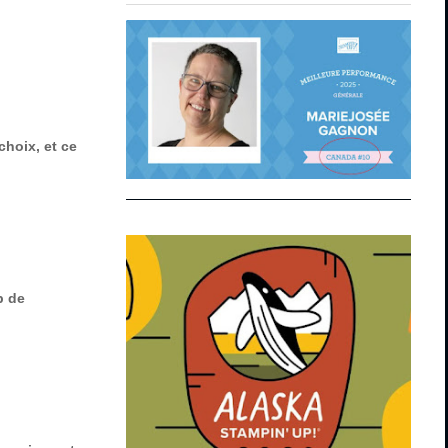
hoix, et ce
p de