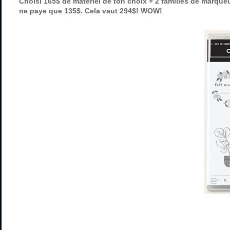
Choisi 165$ de matériel de ton choix + 2 familles de marque
ne paye que 135$. Cela vaut 294$! WOW!