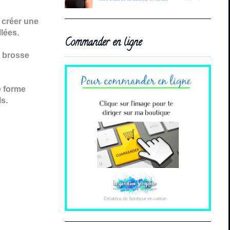
 créer une
llées.
Commander en ligne
e brosse
e forme
s.