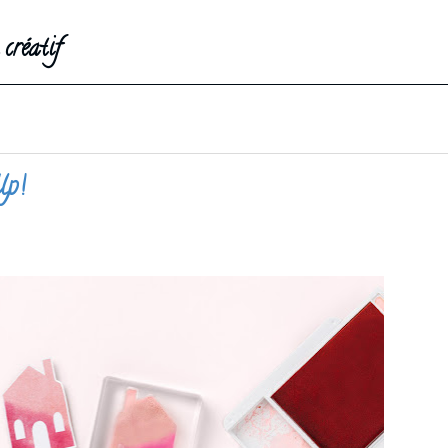
créatif
Up!