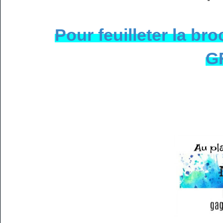
Pour feuilleter la br
G