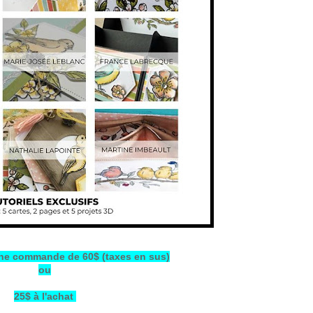
e commande de 60$ (taxes en sus)
ou
25$ à l'achat