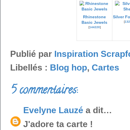
Rhinestone
Silver Fo
[
132
Basic Jewels
[
144220
]
Publié par
Inspiration Scrapf
Libellés :
Blog hop
,
Cartes
5 commentaires:
Evelyne Lauzé
a dit…
J'adore ta carte !