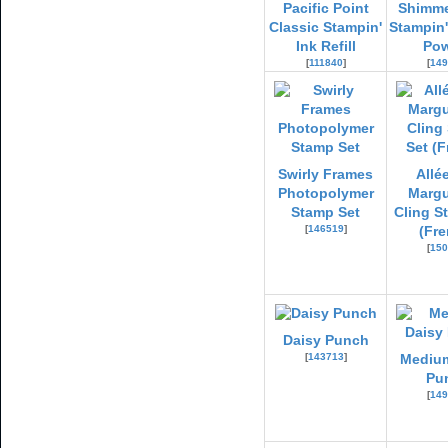
Pacific Point
Shimme
Classic Stampin'
Stampin
Ink Refill
Pow
[
111840
]
[
149
Swirly Frames
Allé
Photopolymer
Margu
Stamp Set
Cling S
[
146519
]
(Fre
[
150
Daisy Punch
[
143713
]
Medium
Pu
[
149