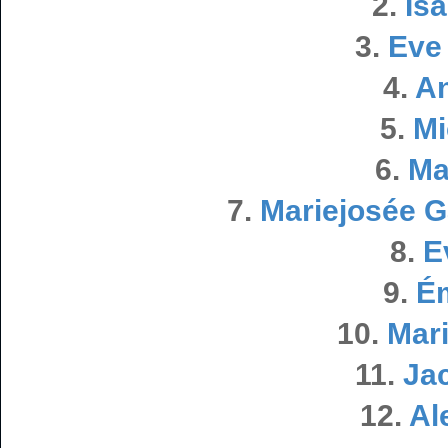
2.
Isa
3.
Eve
4.
An
5.
Mi
6.
Ma
7.
Mariejosée 
8.
E
9.
Ém
10.
Mar
11.
Ja
12.
Al