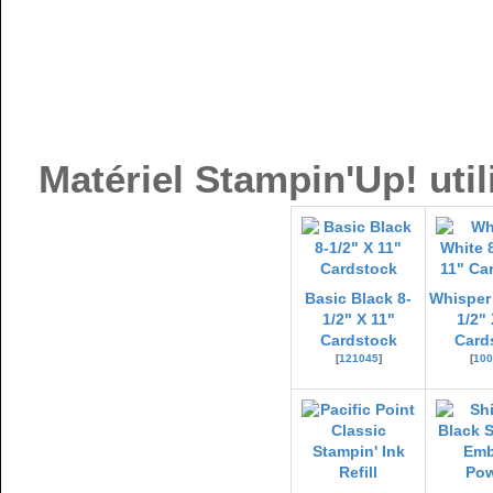
Matériel Stampin'Up! util
Basic Black 8-
Whisper 
1/2" X 11"
1/2" 
Cardstock
Card
[
121045
]
[
100