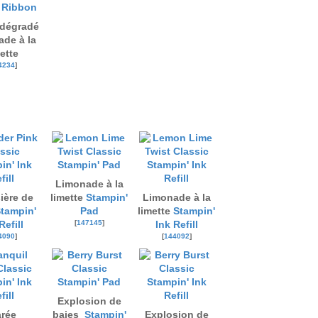
dégradé
de à la
ette
4234
]
Limonade à la
ière de
limette
Stampin'
Limonade à la
tampin'
Pad
limette
Stampin'
[
147145
]
Refill
Ink Refill
4090
]
[
144092
]
Explosion de
rée
baies
Stampin'
Explosion de