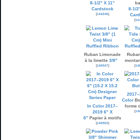
8-1/2" X 11"
ba
Cardstock
8-1/2
[
144246
]
Card
[
14
Ruban Limonade
Ruban
à la limette
3/8"
monta
[
146947
]
[
14
2017–
Color
Bo
In Color 2017–
forme d
[
14
2019 6" X
6"
Papier à motifs
[
146962
]