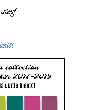
créatif
ientôt