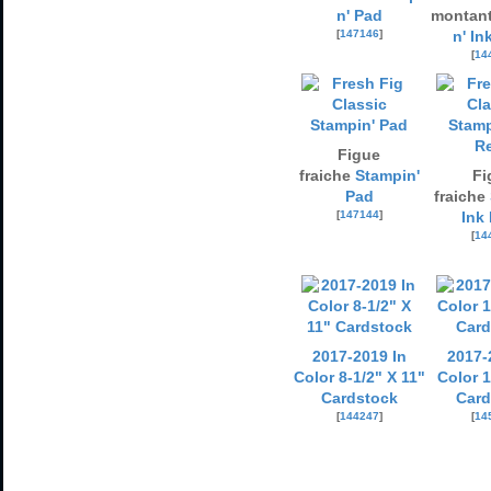
n' Pad
montan
[
147146
]
n' Ink
[
14
Figue
fraiche
Stampin'
Fi
Pad
fraiche
[
147144
]
Ink 
[
14
2017-2019 In
2017-
Color 8-1/2" X 11"
Color 1
Cardstock
Card
[
144247
]
[
14