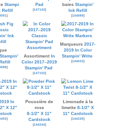
te
Stampi
Pad
baies
Stampin'
[
147143
]
 Refill
Ink Refill
4091
]
[
144089
]
Marqueurs
2017-
gue
2019 In Color
Stampin'
Assortiment
In
Stampin' Write
[
144033
]
Refill
Color 2017–2019
4088
]
Stampin' Pad
[
147152
]
2019 In
Poussière de
Limonade à la
2" X 12"
rose
limette
8-1/2" X
stock
8-1/2" X 11"
11" Cardstock
5453
]
[
144245
]
Cardstock
[
144244
]