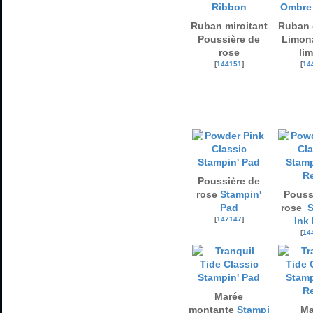
Ruban miroitant
Ruban 
Poussière de
Limona
rose
lim
[
144151
]
[
14
Poussière de
rose
Stampin'
Pouss
Pad
rose
S
[
147147
]
Ink 
[
14
Marée
montante
Stampi
Ma