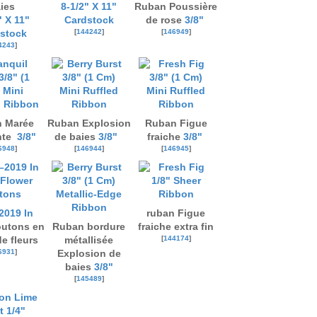
ies
8-1/2" X 11"
Ruban Poussière
" X 11"
Cardstock
de rose
3/8"
[
144242
]
[
146949
]
stock
4243
]
 Marée
Ruban Explosion
Ruban Figue
nte
3/8"
de baies
3/8"
fraiche
3/8"
6948
]
[
146944
]
[
146945
]
2019 In
ruban Figue
utons en
Ruban bordure
fraiche extra fin
[
144174
]
e fleurs
métallisée
6931
]
Explosion de
baies
3/8"
[
145489
]