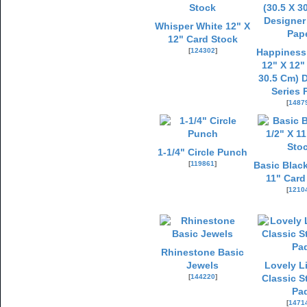
Whisper White 12" X
12" Card Stock
[
124302
]
Happiness
12" X 12"
30.5 Cm) 
Series 
[
1487
1-1/4" Circle Punch
[
119861
]
Basic Black
11" Card
[
1210
Rhinestone Basic
Jewels
Lovely L
[
144220
]
Classic S
Pa
[
1471