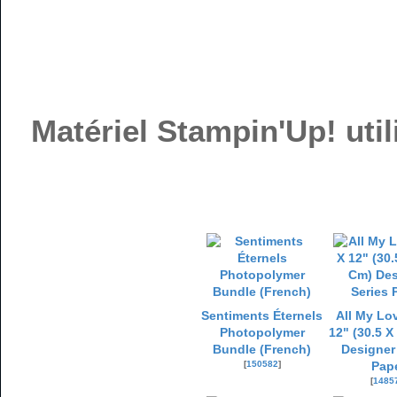
Matériel Stampin'Up! util
Sentiments Éternels
All My Lo
Photopolymer
12" (30.5 X
Bundle (French)
Designer
[
150582
]
Pap
[
1485