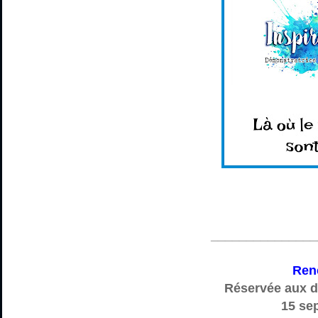
_______________
Renc
Réservée aux d
15 se