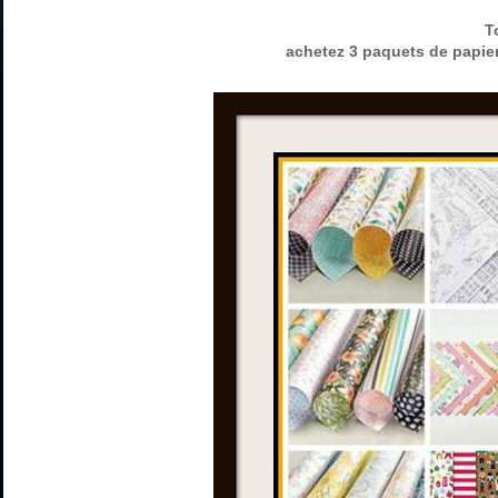
T
achetez 3 paquets de papie