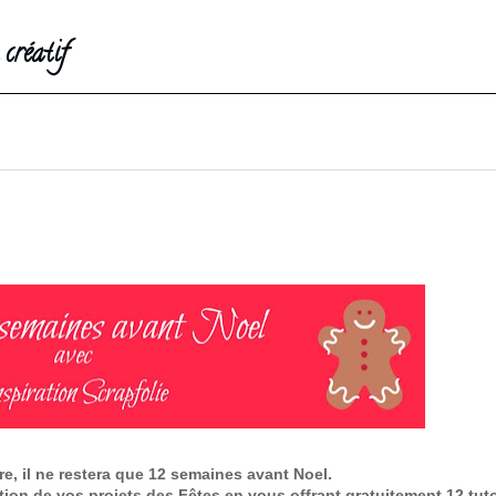
créatif
e, il ne restera que 12 semaines avant Noel.
ation de vos projets des Fêtes en vous offrant gratuitement 12 tuto