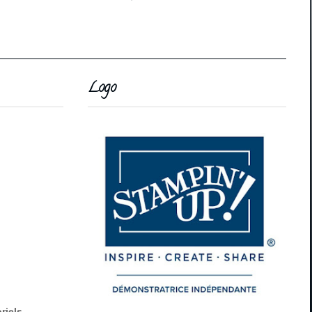
Logo
riels.