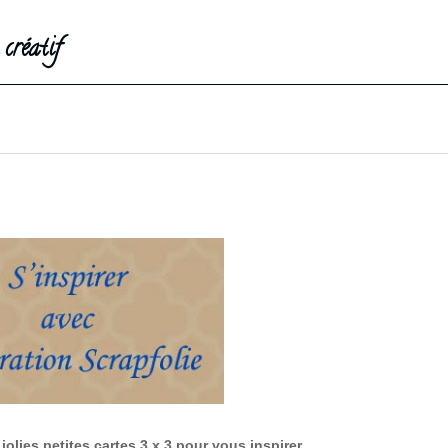
créatif
jolies petites cartes 3 x 3 pour vous inspirer.