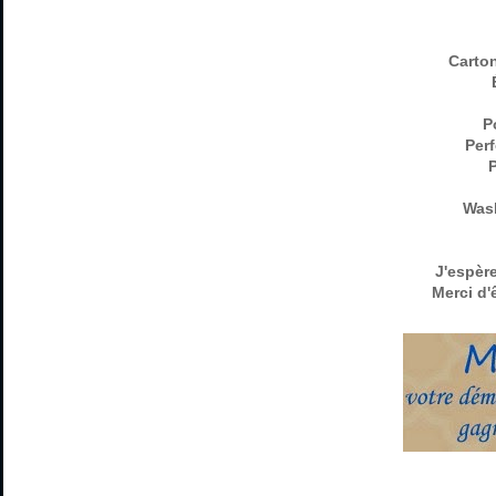
Carton
P
Perf
P
Wash
J'espère
Merci d'