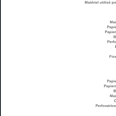
Matériel utilisé 
Mar
Papie
Papier
B
Perfo
Fice
Papie
Papier
B
Mar
C
Perforatrice