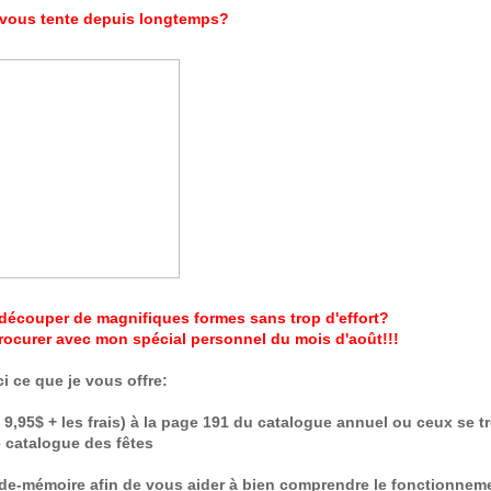
 vous tente depuis longtemps?
découper de magnifiques formes sans trop d'effort?
procurer avec mon spécial personnel du mois d'août!!!
ci ce que je vous offre:
e 9,95$ + les frais) à la page 191 du catalogue annuel ou ceux se 
e catalogue des fêtes
 aide-mémoire afin de vous aider à bien comprendre le fonctionnem