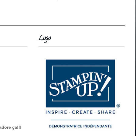
Logo
adore ça!!!