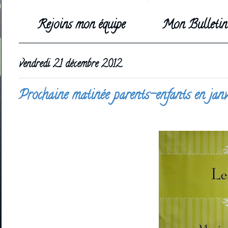
Rejoins mon équipe
Mon Bulletin 
vendredi 21 décembre 2012
Prochaine matinée parents-enfants en janvi