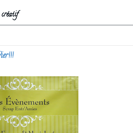
créatif
er!!!