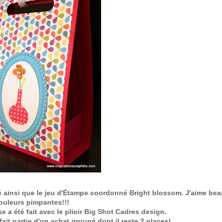
'été ainsi que le jeu d'Étampe coordonné Bright blossom. J'aime b
ouleurs pimpantes!!!
 a été fait avec le plioir Big Shot Cadres design.
fait partie d'un achat groupé dont il reste 2 places!