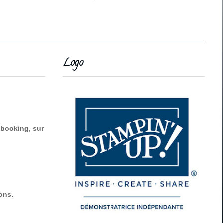
Logo
pbooking, sur
ions.