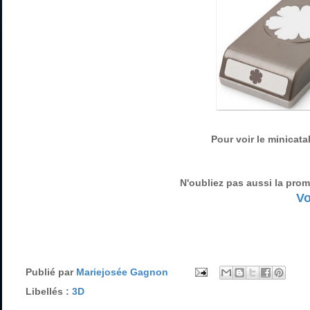
Pour voir le minicata
N'oubliez pas aussi la prom
Vo
Publié par
Mariejosée Gagnon
Libellés :
3D