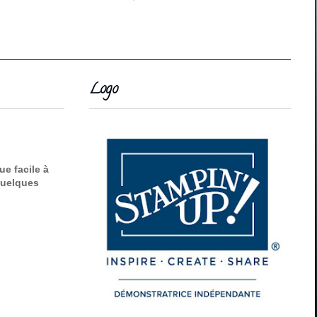
Logo
e facile à
 quelques