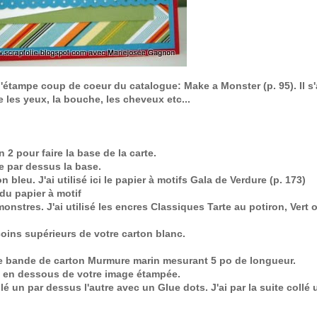
u d'étampe coup de coeur du catalogue:
Make a Monster (p. 95).
Il s
 les yeux, la bouche, les cheveux etc...
 2 pour faire la base de la carte.
le par dessus la base.
n bleu. J'ai utilisé ici le papier à motifs
Gala de Verdure (p. 173)
 du papier à motif
nstres. J'ai utilisé les encres Classiques Tarte au potiron, Vert 
oins supérieurs de votre carton blanc.
 bande de carton Murmure marin mesurant 5 po de longueur.
n en dessous de votre image étampée.
collé un par dessus l'autre avec un Glue dots. J'ai par la suite collé 