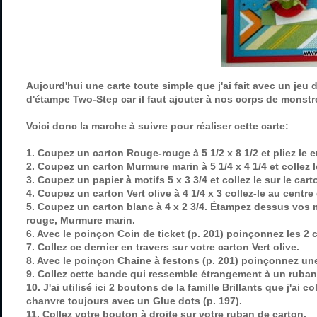
Aujourd'hui une carte toute simple que j'ai fait avec un je
d'étampe Two-Step car il faut ajouter à nos corps de monstre
Voici donc la marche à suivre pour réaliser cette carte:
1. Coupez un carton Rouge-rouge à 5 1/2 x 8 1/2 et pliez le en
2. Coupez un carton Murmure marin à 5 1/4 x 4 1/4 et collez 
3. Coupez un papier à motifs 5 x 3 3/4 et collez le sur le carto
4. Coupez un carton Vert olive à 4 1/4 x 3 collez-le au centre
5. Coupez un carton blanc à 4 x 2 3/4. Étampez dessus vos mo
rouge, Murmure marin.
6. Avec le poinçon
Coin de ticket
(p. 201)
poinçonnez les 2 c
7. Collez ce dernier en travers sur votre carton Vert olive.
8. Avec le poinçon
Chaine à festons (p. 201)
poinçonnez une
9. Collez cette bande qui ressemble étrangement à un ruba
10. J'ai utilisé ici 2 boutons de la famille Brillants que j'ai 
chanvre toujours avec un
Glue dots (p. 197)
.
11. Collez votre bouton à droite sur votre ruban de carton.