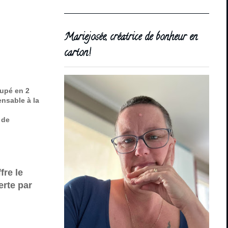
Mariejosée, créatrice de bonheur en
carton!
oupé en 2
ensable à la
 de
fre le
erte par